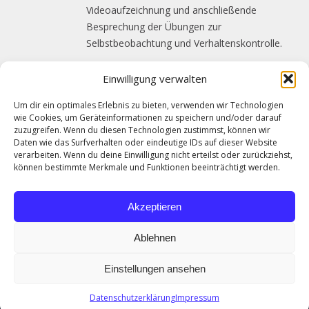
Videoaufzeichnung und anschließende
Besprechung der Übungen zur
Selbstbeobachtung und Verhaltenskontrolle.
Einwilligung verwalten
Um dir ein optimales Erlebnis zu bieten, verwenden wir Technologien
wie Cookies, um Geräteinformationen zu speichern und/oder darauf
Alle unsere Seminare können auf Wunsch auch mit
zuzugreifen. Wenn du diesen Technologien zustimmst, können wir
Schwerpunkten konzipiert und durchgeführt werden!
Daten wie das Surfverhalten oder eindeutige IDs auf dieser Website
verarbeiten. Wenn du deine Einwilligung nicht erteilst oder zurückziehst,
können bestimmte Merkmale und Funktionen beeinträchtigt werden.
FRAGEN SIE UNS
Akzeptieren
Ablehnen
Copyright © 2026
Institut für Personal- und Betriebswirtschaft
. All rights
Einstellungen ansehen
reserved. Theme
Suffice
by ThemeGrill. Powered by:
WordPress
.
Datenschutzerklärung
Impressum
Impressum
Datenschutz
Cookie-Richtlinie (EU)
Kontakt