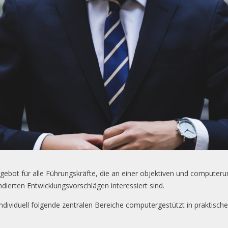
ngebot für alle Führungskräfte, die an einer objektiven und compute
dierten Entwicklungsvorschlägen interessiert sind.
dividuell folgende zentralen Bereiche computergestützt in praktisch