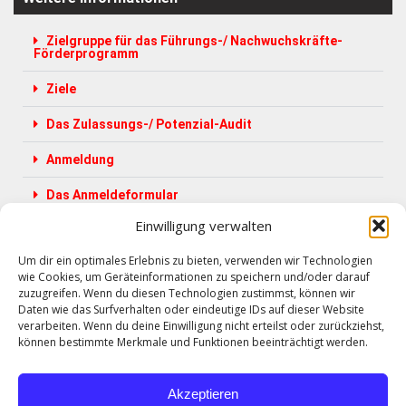
Zielgruppe für das Führungs-/ Nachwuchskräfte-
Förderprogramm
Ziele
Das Zulassungs-/ Potenzial-Audit
Anmeldung
Das Anmeldeformular
Einwilligung verwalten
Um dir ein optimales Erlebnis zu bieten, verwenden wir Technologien
wie Cookies, um Geräteinformationen zu speichern und/oder darauf
Sie haben Fragen zu unserem Führungs-/ Nachwuchskräfte-
zuzugreifen. Wenn du diesen Technologien zustimmst, können wir
Förderprogramm? Wir helfen Ihnen gerne!
Daten wie das Surfverhalten oder eindeutige IDs auf dieser Website
verarbeiten. Wenn du deine Einwilligung nicht erteilst oder zurückziehst,
können bestimmte Merkmale und Funktionen beeinträchtigt werden.
FRAGEN SIE UNS
Akzeptieren