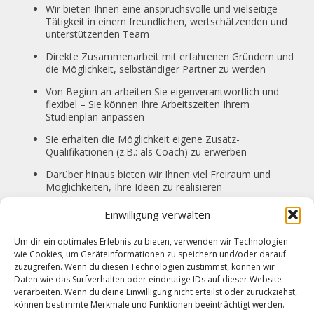
Wir bieten Ihnen eine anspruchsvolle und vielseitige
Tätigkeit in einem freundlichen, wertschätzenden und
unterstützenden Team
Direkte Zusammenarbeit mit erfahrenen Gründern und
die Möglichkeit, selbständiger Partner zu werden
Von Beginn an arbeiten Sie eigenverantwortlich und
flexibel – Sie können Ihre Arbeitszeiten Ihrem
Studienplan anpassen
Sie erhalten die Möglichkeit eigene Zusatz-
Qualifikationen (z.B.: als Coach) zu erwerben
Darüber hinaus bieten wir Ihnen viel Freiraum und
Möglichkeiten, Ihre Ideen zu realisieren
Und nicht zuletzt erhalten Sie eine leistungsgerechte
Einwilligung verwalten
Vergütung
Um dir ein optimales Erlebnis zu bieten, verwenden wir Technologien
wie Cookies, um Geräteinformationen zu speichern und/oder darauf
zuzugreifen. Wenn du diesen Technologien zustimmst, können wir
Sie möchten Teil unseres Teams werden? Wir freuen uns auf
Daten wie das Surfverhalten oder eindeutige IDs auf dieser Website
Ihre Bewerbung mit Ihrem Lebenslauf, Ihren Zeugnissen und
verarbeiten. Wenn du deine Einwilligung nicht erteilst oder zurückziehst,
Ihrem frühesten Eintrittstermin. Bitte sende Sie uns Ihre
können bestimmte Merkmale und Funktionen beeinträchtigt werden.