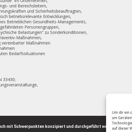
stunde“ im Unternehmen,
ngs- und Bereichsleitern,
rungskräften und Sicherheitsbeauftragten,
isch betriebsrelevante Entwicklungen,
ines Betrieblichen Gesundheits-Managements,
 gefährdeten Personengruppen,
chische Belastungen“ zu Sonderkonditionen,
Präventiv-Maßnahmen,
g vereinbarter Maßnahmen
aßnahmen
kuten Bedarfssituationen
N 33430;
dungsveranstaltunge,
Um dir ein 
um Gerätein
Technologie
ch mit Schwerpunkten konzipiert und durchgeführt werden!
auf dieser W