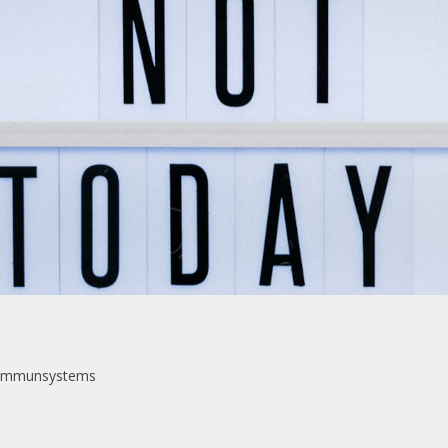
n Immunsystems
s