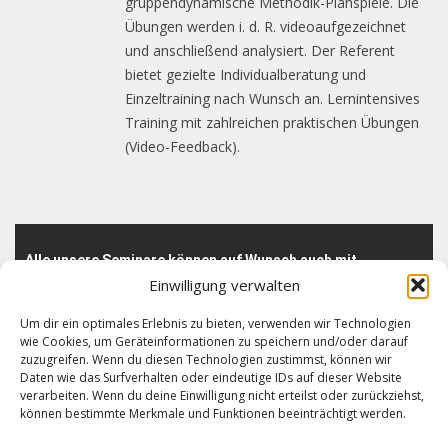
gruppendynamische Methodik-Planspiele. Die
Übungen werden i. d. R. videoaufgezeichnet
und anschließend analysiert. Der Referent
bietet gezielte Individualberatung und
Einzeltraining nach Wunsch an. Lernintensives
Training mit zahlreichen praktischen Übungen
(Video-Feedback).
Alle unsere Seminare können auf Wunsch auch mit
Einwilligung verwalten
Schwerpunkten konzipiert und durchgeführt werden (z.B.
um zu erlernen, wie Sie spezifische Kenntnisse an Dritte
Um dir ein optimales Erlebnis zu bieten, verwenden wir Technologien
weitergeben oder öffentliche Auftritte beeindruckend
wie Cookies, um Geräteinformationen zu speichern und/oder darauf
inszenieren)!
zuzugreifen. Wenn du diesen Technologien zustimmst, können wir
Daten wie das Surfverhalten oder eindeutige IDs auf dieser Website
verarbeiten. Wenn du deine Einwilligung nicht erteilst oder zurückziehst,
können bestimmte Merkmale und Funktionen beeinträchtigt werden.
FRAGEN SIE UNS